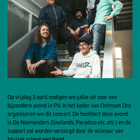
Op vrijdag 3 april nodigen we jullie uit voor een
bijzondere avond in PX. In het kader van Ontmoet Ons
organiseren we dit concert. De hoofdact deze avond
is De Niemanders (lowlands, Paradiso etc. etc.) en de
support zal worden verzorgd door de winnaar van
Muziek schept een Band.