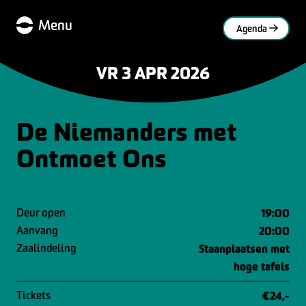
Menu
Agenda
VR 3 APR 2026
De Niemanders met
Ontmoet Ons
Deur open
19:00
Aanvang
20:00
Zaalindeling
Staanplaatsen met
hoge tafels
Tickets
€24,-