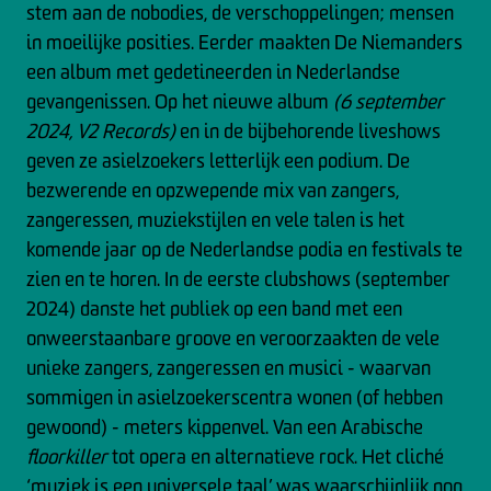
stem aan de nobodies, de verschoppelingen; mensen
in moeilijke posities. Eerder maakten De Niemanders
een album met gedetineerden in Nederlandse
gevangenissen. Op het nieuwe album
(6 september
2024, V2 Records)
en in de bijbehorende liveshows
geven ze asielzoekers letterlijk een podium. De
bezwerende en opzwepende mix van zangers,
zangeressen, muziekstijlen en vele talen is het
komende jaar op de Nederlandse podia en festivals te
zien en te horen. In de eerste clubshows (september
2024) danste het publiek op een band met een
onweerstaanbare groove en veroorzaakten de vele
unieke zangers, zangeressen en musici - waarvan
sommigen in asielzoekerscentra wonen (of hebben
gewoond) - meters kippenvel. Van een Arabische
floorkiller
tot opera en alternatieve rock. Het cliché
‘muziek is een universele taal’ was waarschijnlijk nog