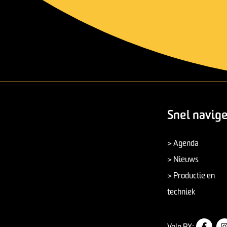
Snel navig
> Agenda
> Nieuws
> Productie en
techniek
Volg PX: