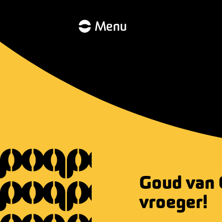
Menu
Goud van 
vroeger!