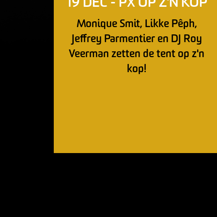
19 DEC - PX OP Z'N KOP
Monique Smit, Likke Pêph,
Jeffrey Parmentier en DJ Roy
Veerman zetten de tent op z'n
kop!