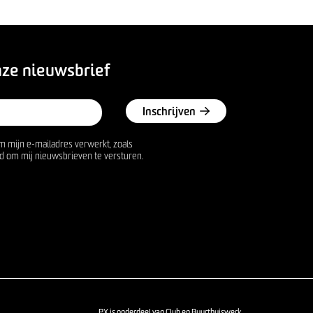
nze nieuwsbrief
Inschrijven
m mijn e-mailadres verwerkt, zoals
d om mij nieuwsbrieven te versturen.
PX is onderdeel van Club en Buurthuiswerk