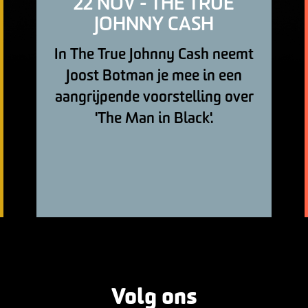
22 NOV - THE TRUE
JOHNNY CASH
In The True Johnny Cash neemt
Joost Botman je mee in een
aangrijpende voorstelling over
'The Man in Black'.
Volg ons