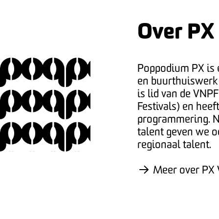
Over PX
Poppodium PX is e
en buurthuiswer
is lid van de VNP
Festivals) en heef
programmering. Na
talent geven we o
regionaal talent.
Meer over PX