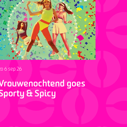
zo 6 sep 26
Vrouwenochtend goes
Sporty & Spicy