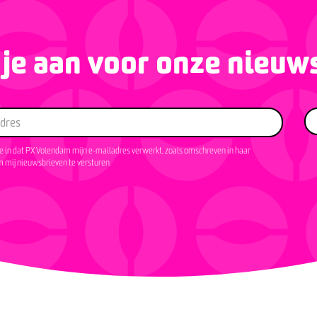
je aan voor onze nieuw
 in dat PX Volendam mijn e-mailadres verwerkt, zoals omschreven in haar
 mij nieuwsbrieven te versturen.