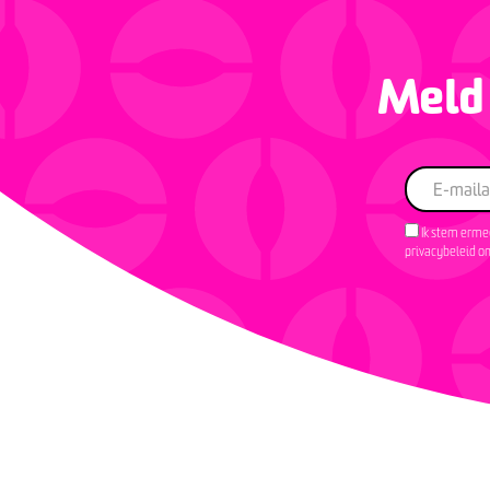
Meld 
Ik stem ermee
privacybeleid om