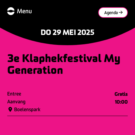
Menu
Agenda
DO 29 MEI 2025
3e Klaphekfestival My
Generation
Entree
Gratis
Aanvang
10:00
Boelenspark