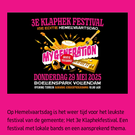
Op Hemelvaartsdag is het weer tijd voor het leukste
festival van de gemeente; Het 3e Klaphekfestival. Een
festival met lokale bands en een aansprekend thema.