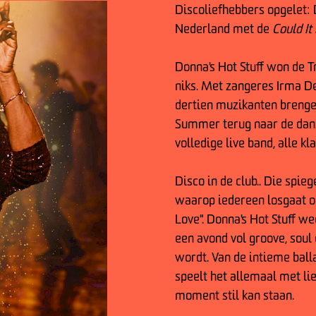
Discoliefhebbers opgelet: 
Nederland met de
Could It
Donna's Hot Stuff won de Tr
niks. Met zangeres Irma De
dertien muzikanten brenge
Summer terug naar de dansvl
volledige live band, alle kl
Disco in de club.. Die spi
waarop iedereen losgaat op
Love". Donna's Hot Stuff we
een avond vol groove, soul
wordt. Van de intieme ball
speelt het allemaal met li
moment stil kan staan.