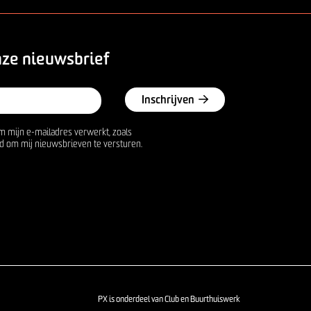
nze nieuwsbrief
Inschrijven
m mijn e-mailadres verwerkt, zoals
d om mij nieuwsbrieven te versturen.
PX is onderdeel van Club en Buurthuiswerk