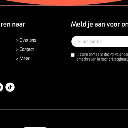
eren naar
Meld je aan voor o
> Over ons
> Contact
Ik stem ermee in dat PX Volenda
> Meer
omschreven in haar privacybelei