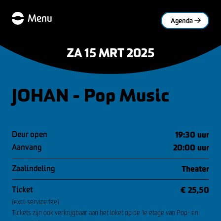
Menu
Agenda
ZA 15 MRT 2025
JOHAN - Pop Music
Deur open
19:30 uur
Aanvang
20:00 uur
Zaalindeling
Theater
Ticket
€ 25,50
(excl. service fee)
Tickets zijn ook verkrijgbaar aan het loket op de 1e etage van Pop- en