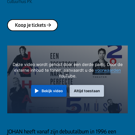
Cultuurhuis PX.
Koop je tickets
Deze video wordt gehost door een derde partij. Door de
externe inhoud te tonen, aanvaardt u de
voorwaarden
YouTube.
Bekijk video
Altijd toestaan
JOHAN heeft vanaf zijn debuutalbum in 1996 een