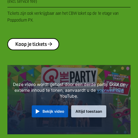
(excl. service fee)
Tickets zijn ook verkrijgbaar aan het CBW loket op de 1e etage van
Poppodium PX.
Koop je tickets
Deze video wordt gehost door een derde partij. Door de
externe inhoud te tonen, aanvaardt u de
voorwaarden
YouTube.
Bekijk video
Altijd toestaan