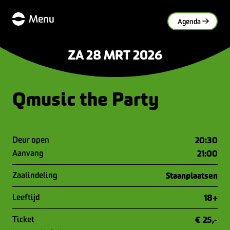
Menu
Agenda
ZA 28 MRT 2026
Qmusic the Party
Deur open
20:30
Aanvang
21:00
Zaalindeling
Staanplaatsen
Leeftijd
18+
Ticket
€ 25,-