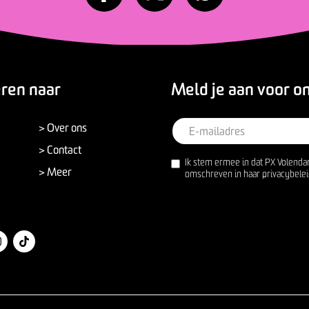
eren naar
Meld je aan voor o
> Over ons
> Contact
Ik stem ermee in dat PX Volenda
> Meer
omschreven in haar privacybelei