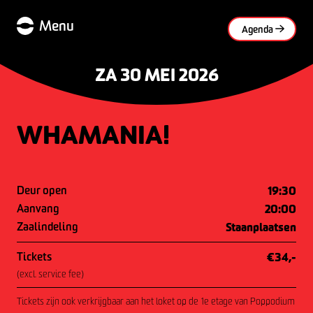
Menu
Agenda
ZA 30 MEI 2026
WHAMANIA!
Deur open
19:30
Aanvang
20:00
Zaalindeling
Staanplaatsen
Tickets
€34,-
(excl. service fee)
Tickets zijn ook verkrijgbaar aan het loket op de 1e etage van Poppodium