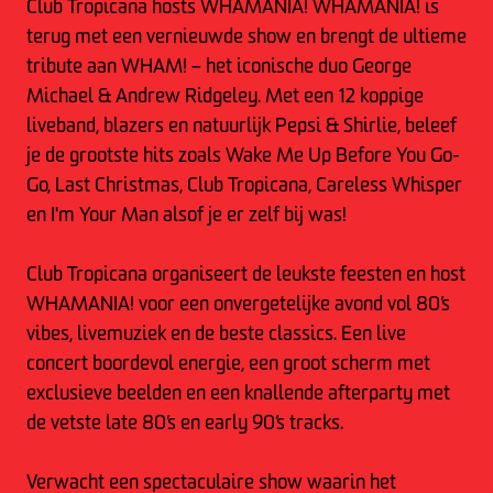
Club Tropicana hosts WHAMANIA! WHAMANIA! is
terug met een vernieuwde show en brengt de ultieme
tribute aan WHAM! – het iconische duo George
Michael & Andrew Ridgeley. Met een 12 koppige
liveband, blazers en natuurlijk Pepsi & Shirlie, beleef
je de grootste hits zoals Wake Me Up Before You Go-
Go, Last Christmas, Club Tropicana, Careless Whisper
en I'm Your Man alsof je er zelf bij was!
Club Tropicana organiseert de leukste feesten en host
WHAMANIA! voor een onvergetelijke avond vol 80’s
vibes, livemuziek en de beste classics. Een live
concert boordevol energie, een groot scherm met
exclusieve beelden en een knallende afterparty met
de vetste late 80’s en early 90’s tracks.
Verwacht een spectaculaire show waarin het